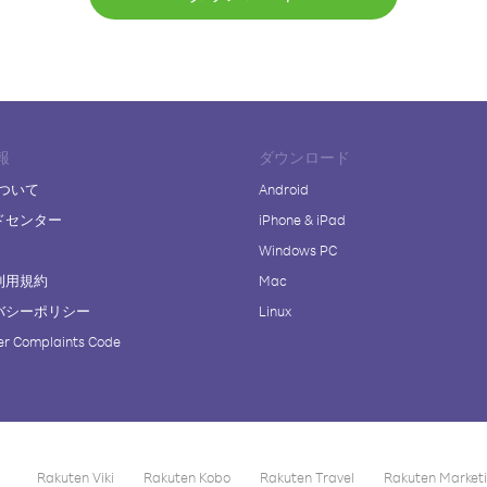
報
ダウンロード
について
Android
ドセンター
iPhone & iPad
Windows PC
利用規約
Mac
バシーポリシー
Linux
r Complaints Code
Rakuten Viki
Rakuten Kobo
Rakuten Travel
Rakuten Market