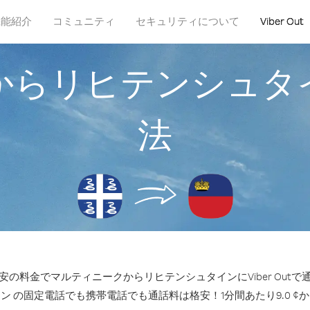
機能紹介
コミュニティ
セキュリティについて
Viber Out
からリヒテンシュタ
法
の料金でマルティニークからリヒテンシュタインにViber Out
ン の固定電話でも携帯電話でも通話料は格安！1分間あたり9.0 ¢