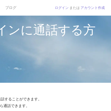
ブログ
ログイン
または
アカウント作成
インに通話する方
で通話することができます。
から通話できます。