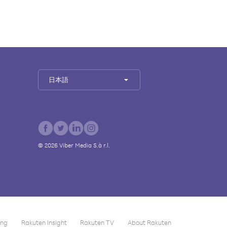
日本語
©
2026
Viber Media S.à r.l.
ing
Rakuten Insight
Rakuten TV
About Rakuten