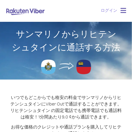
ログイン
Togg
navig
サンマリノからリヒテン
シュタインに通話する方法
いつでもどこからでも格安の料金でサンマリノからリヒ
テンシュタインにViber Outで通話することができます。
リヒテンシュタイン の固定電話でも携帯電話でも通話料
は格安！1分間あたり9.0 ¢から通話できます。
お得な価格のクレジットや通話プランを購入してリヒテ