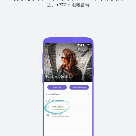
は、
+
+
370
地域番号