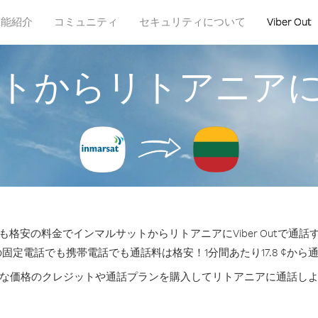
機能紹介
コミュニティ
セキュリティについて
Viber Out
トからリトアニア
格安の料金でインマルサットからリトアニアにViber Outで通
の固定電話でも携帯電話でも通話料は格安！1分間あたり17.8 ¢から
な価格のクレジットや通話プランを購入してリトアニアに通話し