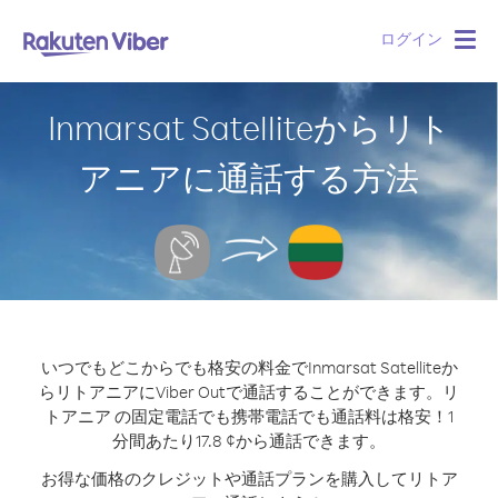
ログイン
Togg
navig
Inmarsat Satelliteからリト
アニアに通話する方法
いつでもどこからでも格安の料金でInmarsat Satelliteか
らリトアニアにViber Outで通話することができます。
リ
トアニア の固定電話でも携帯電話でも通話料は格安！1
分間あたり17.8 ¢から通話できます。
お得な価格のクレジットや通話プランを購入してリトア