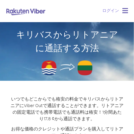
ログイン
Togg
navig
キリバスからリトアニア
に通話する方法
いつでもどこからでも格安の料金でキリバスからリトア
ニアにViber Outで通話することができます。
リトアニア
の固定電話でも携帯電話でも通話料は格安！1分間あた
り17.8 ¢から通話できます。
お得な価格のクレジットや通話プランを購入してリトア