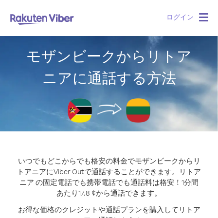
ログイン
Togg
navig
モザンビークからリトア
ニアに通話する方法
いつでもどこからでも格安の料金でモザンビークからリ
トアニアにViber Outで通話することができます。
リトア
ニア の固定電話でも携帯電話でも通話料は格安！1分間
あたり17.8 ¢から通話できます。
お得な価格のクレジットや通話プランを購入してリトア