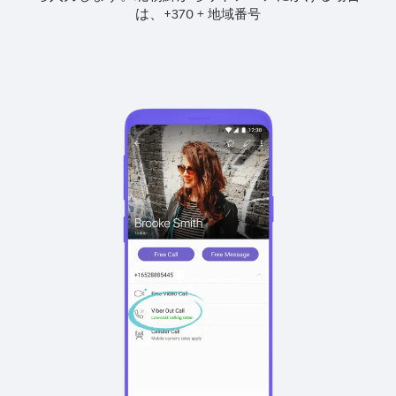
は、
+
+
370
地域番号