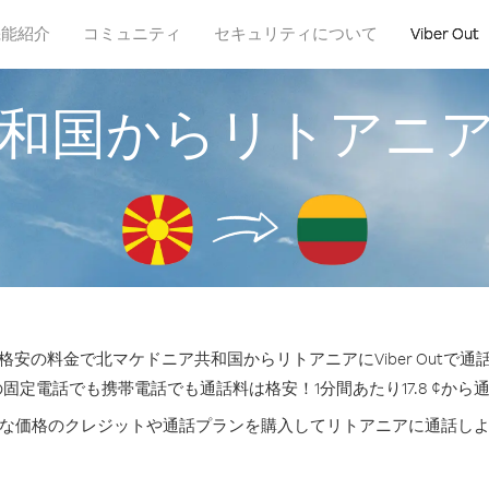
機能紹介
コミュニティ
セキュリティについて
Viber Out
和国からリトアニ
安の料金で北マケドニア共和国からリトアニアにViber Outで
の固定電話でも携帯電話でも通話料は格安！1分間あたり17.8 ¢から
な価格のクレジットや通話プランを購入してリトアニアに通話し