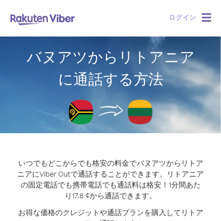
ログイン
Togg
navig
バヌアツからリトアニア
に通話する方法
いつでもどこからでも格安の料金でバヌアツからリトア
ニアにViber Outで通話することができます。
リトアニア
の固定電話でも携帯電話でも通話料は格安！1分間あた
り17.8 ¢から通話できます。
お得な価格のクレジットや通話プランを購入してリトア