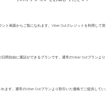
アカウント画面からご覧になれます。Viber Outクレジットを利用し
日間自由に通話ができるプランです。通常のViber Outプラン
ます。通常のViber Outプランより割引いた価格でご提供してい