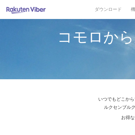
ダウンロード
コモロから
いつでもどこからで
ルクセンブルグ
お得な