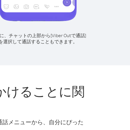
に、チャットの上部から[Viber Outで通話]
を選択して通話することもできます。
かけることに関
な通話メニューから、自分にぴった