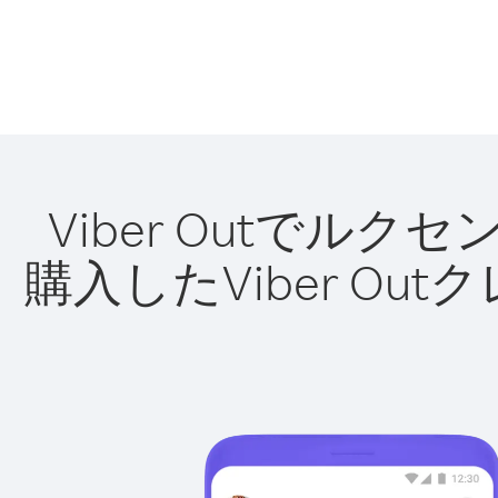
Viber Outで
購入したViber O