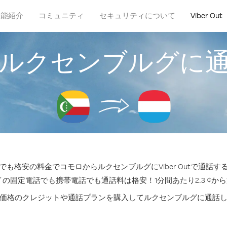
機能紹介
コミュニティ
セキュリティについて
Viber Out
ルクセンブルグに
も格安の料金でコモロからルクセンブルグにViber Outで通話
 の固定電話でも携帯電話でも通話料は格安！1分間あたり2.3 ¢か
価格のクレジットや通話プランを購入してルクセンブルグに通話