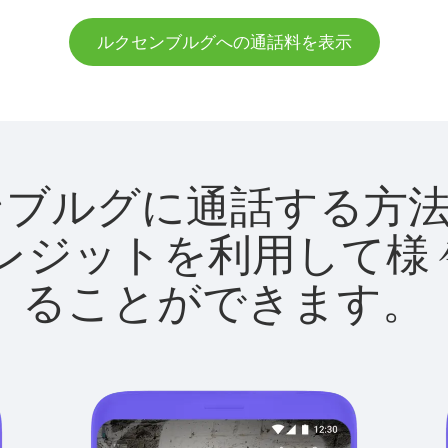
ルクセンブルグへの通話料を表示
ルクセンブルグに通話する
utクレジットを利用し
ることができます。