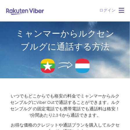
ログイン
Togg
navig
ミャンマーからルクセン
ブルグに通話する方法
いつでもどこからでも格安の料金でミャンマーからルク
センブルグにViber Outで通話することができます。
ルク
センブルグ の固定電話でも携帯電話でも通話料は格安！
1分間あたり2.3 ¢から通話できます。
お得な価格のクレジットや通話プランを購入してルクセ