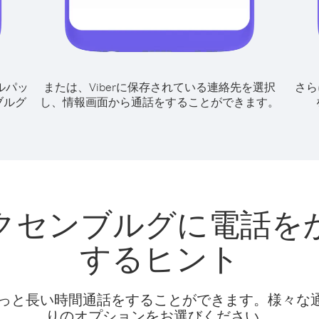
ルパッ
または、Viberに保存されている連絡先を選択
さら
ブルグ
し、情報画面から通話をすることができます。
クセンブルグに電話を
するヒント
話料でもっと長い時間通話をすることができます。様々
りのオプションをお選びください。