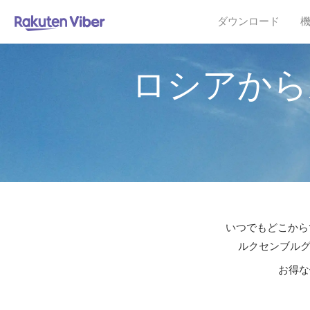
ダウンロード
ロシアから
いつでもどこからで
ルクセンブルグ
お得な