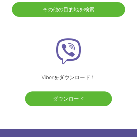
その他の目的地を検索
Viberをダウンロード！
ダウンロード