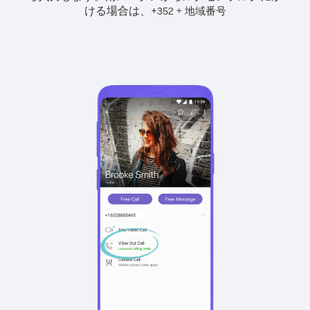
ける場合は、
+
+
352
地域番号