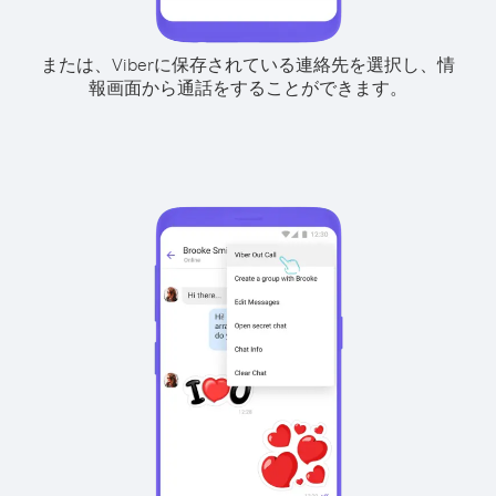
または、Viberに保存されている連絡先を選択し、情
報画面から通話をすることができます。