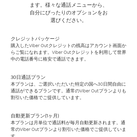
ます。様々な通話メニューから、
自分にぴったりのオプションをお
選びください。
クレジットパッケージ
購入したViber Outクレジットの残高はアカウント画面か
らご覧になれます。Viber Outクレジットを利用して世界
中の電話番号に格安で通話できます。
30日通話プラン
本プランは、ご選択いただいた特定の国へ30日間自由に
通話ができるプランです。通常のViber Outプランよりも
割引いた価格でご提供しています。
自動更新プラン(1ヶ月)
本プランは月単位で通話料が毎月自動更新されます。通
常のViber Outプランより割引いた価格でご提供していま
す。