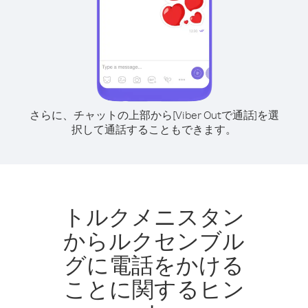
さらに、チャットの上部から[Viber Outで通話]を選
択して通話することもできます。
トルクメニスタン
からルクセンブル
グに電話をかける
ことに関するヒン