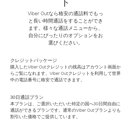
ト
Viber Outなら格安の通話料でもっ
と長い時間通話をすることができ
ます。様々な通話メニューから、
自分にぴったりのオプションをお
選びください。
クレジットパッケージ
購入したViber Outクレジットの残高はアカウント画面か
らご覧になれます。Viber Outクレジットを利用して世界
中の電話番号に格安で通話できます。
30日通話プラン
本プランは、ご選択いただいた特定の国へ30日間自由に
通話ができるプランです。通常のViber Outプランよりも
割引いた価格でご提供しています。