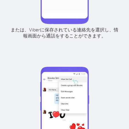
または、Viberに保存されている連絡先を選択し、情
報画面から通話をすることができます。