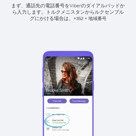
まず、通話先の電話番号をViberのダイアルパッドか
ら入力します。
トルクメニスタンからルクセンブル
グにかける場合は、
+
+
352
地域番号