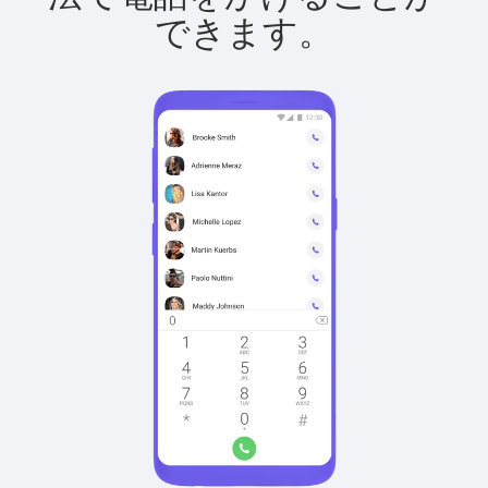
できます。