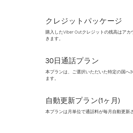
クレジットパッケージ
購入したViber Outクレジットの残高は
きます。
30日通話プラン
本プランは、ご選択いただいた特定の国へ30
ます。
自動更新プラン(1ヶ月)
本プランは月単位で通話料が毎月自動更新され