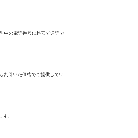
て世界中の電話番号に格安で通話で
よりも割引いた価格でご提供してい
ます。