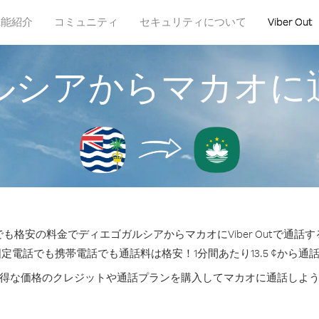
機能紹介
コミュニティ
セキュリティについて
Viber Out
ルシアからマカオに
も格安の料金でディエゴガルシアからマカオにViber Outで通話
固定電話でも携帯電話でも通話料は格安！1分間あたり13.5 ¢から通
得な価格のクレジットや通話プランを購入してマカオに通話しよ