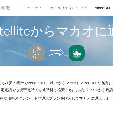
機能紹介
コミュニティ
セキュリティについて
Viber Out
 Satelliteからマ
安の料金でInmarsat SatelliteからマカオにViber Outで
固定電話でも携帯電話でも通話料は格安！1分間あたり13.5 ¢から通
得な価格のクレジットや通話プランを購入してマカオに通話しよ