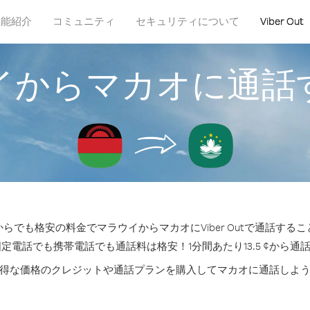
機能紹介
コミュニティ
セキュリティについて
Viber Out
イからマカオに通話
らでも格安の料金でマラウイからマカオにViber Outで通話する
固定電話でも携帯電話でも通話料は格安！1分間あたり13.5 ¢から通
得な価格のクレジットや通話プランを購入してマカオに通話しよ