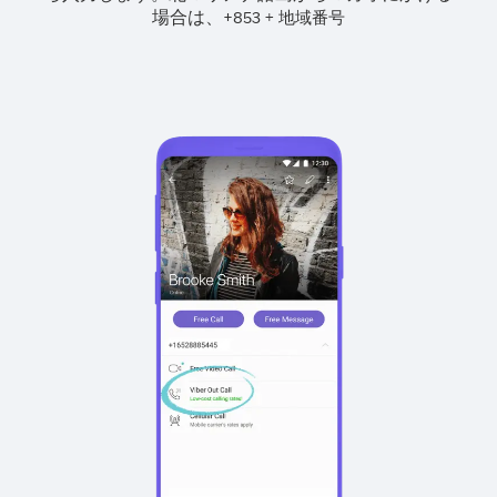
場合は、
+
+
853
地域番号