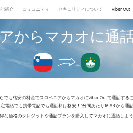
機能紹介
コミュニティ
セキュリティについて
Viber Out
アからマカオに通
らでも格安の料金でスロベニアからマカオにViber Outで通話する
固定電話でも携帯電話でも通話料は格安！1分間あたり16.5 ¢から通
得な価格のクレジットや通話プランを購入してマカオに通話しよ