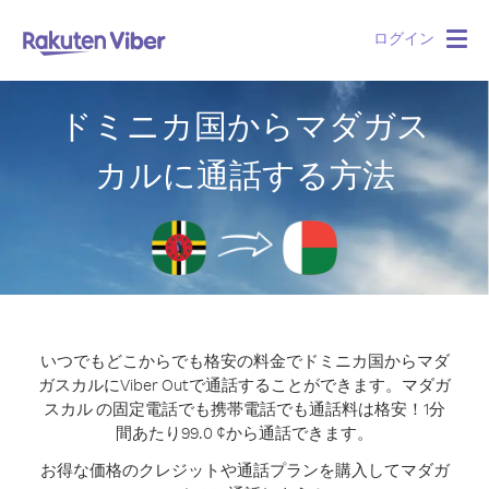
ログイン
Togg
navig
ドミニカ国からマダガス
カルに通話する方法
いつでもどこからでも格安の料金でドミニカ国からマダ
ガスカルにViber Outで通話することができます。
マダガ
スカル の固定電話でも携帯電話でも通話料は格安！1分
間あたり99.0 ¢から通話できます。
お得な価格のクレジットや通話プランを購入してマダガ