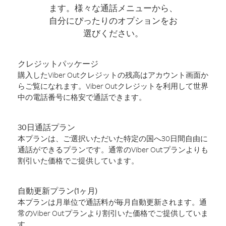
ます。様々な通話メニューから、
自分にぴったりのオプションをお
選びください。
クレジットパッケージ
購入したViber Outクレジットの残高はアカウント画面か
らご覧になれます。Viber Outクレジットを利用して世界
中の電話番号に格安で通話できます。
30日通話プラン
本プランは、ご選択いただいた特定の国へ30日間自由に
通話ができるプランです。通常のViber Outプランよりも
割引いた価格でご提供しています。
自動更新プラン(1ヶ月)
本プランは月単位で通話料が毎月自動更新されます。通
常のViber Outプランより割引いた価格でご提供していま
す。