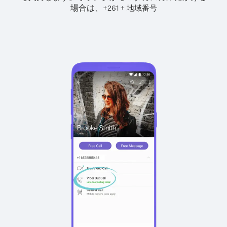
場合は、
+
+
261
地域番号