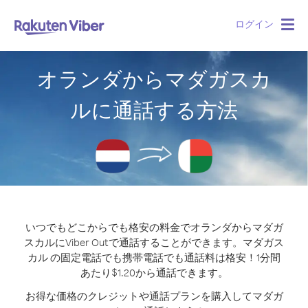
ログイン
Togg
navig
オランダからマダガスカ
ルに通話する方法
いつでもどこからでも格安の料金でオランダからマダガ
スカルにViber Outで通話することができます。
マダガス
カル の固定電話でも携帯電話でも通話料は格安！1分間
あたり$1.20から通話できます。
お得な価格のクレジットや通話プランを購入してマダガ