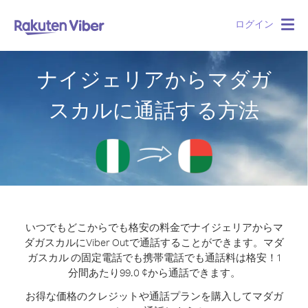
ログイン
Togg
navig
ナイジェリアからマダガ
スカルに通話する方法
いつでもどこからでも格安の料金でナイジェリアからマ
ダガスカルにViber Outで通話することができます。
マダ
ガスカル の固定電話でも携帯電話でも通話料は格安！1
分間あたり99.0 ¢から通話できます。
お得な価格のクレジットや通話プランを購入してマダガ