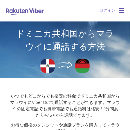
ログイン
Togg
navig
ドミニカ共和国からマラ
ウイに通話する方法
いつでもどこからでも格安の料金でドミニカ共和国から
マラウイにViber Outで通話することができます。
マラウ
イ の固定電話でも携帯電話でも通話料は格安！1分間あ
たり47.5 ¢から通話できます。
お得な価格のクレジットや通話プランを購入してマラウ