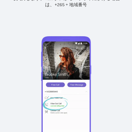
は、
+
+
265
地域番号