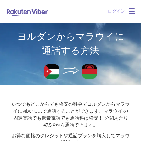
ログイン
Togg
navig
ヨルダンからマラウイに
通話する方法
いつでもどこからでも格安の料金でヨルダンからマラウ
イにViber Outで通話することができます。
マラウイ の
固定電話でも携帯電話でも通話料は格安！1分間あたり
47.5 ¢から通話できます。
お得な価格のクレジットや通話プランを購入してマラウ