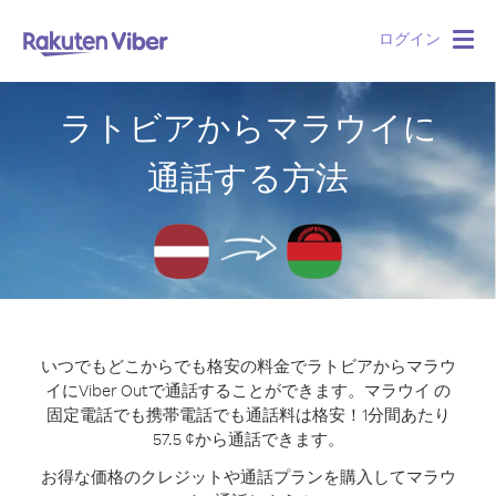
ログイン
Togg
navig
ラトビアからマラウイに
通話する方法
いつでもどこからでも格安の料金でラトビアからマラウ
イにViber Outで通話することができます。
マラウイ の
固定電話でも携帯電話でも通話料は格安！1分間あたり
57.5 ¢から通話できます。
お得な価格のクレジットや通話プランを購入してマラウ