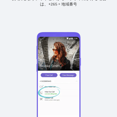
は、
+
+
265
地域番号