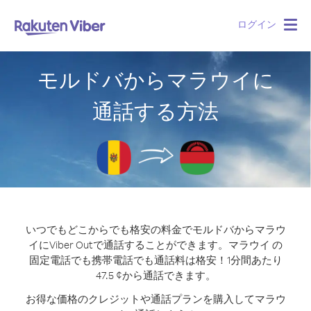
ログイン
Togg
navig
モルドバからマラウイに
通話する方法
いつでもどこからでも格安の料金でモルドバからマラウ
イにViber Outで通話することができます。
マラウイ の
固定電話でも携帯電話でも通話料は格安！1分間あたり
47.5 ¢から通話できます。
お得な価格のクレジットや通話プランを購入してマラウ