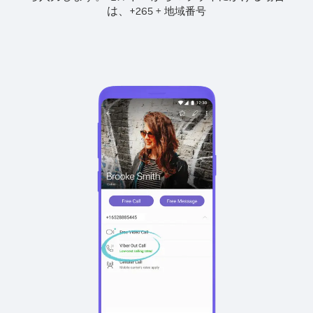
は、
+
+
265
地域番号