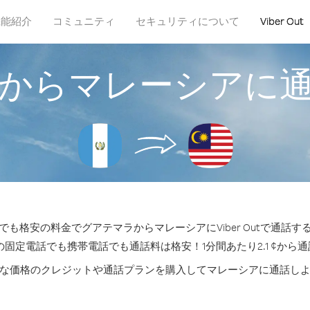
機能紹介
コミュニティ
セキュリティについて
Viber Out
からマレーシアに
も格安の料金でグアテマラからマレーシアにViber Outで通話
の固定電話でも携帯電話でも通話料は格安！1分間あたり2.1 ¢から
な価格のクレジットや通話プランを購入してマレーシアに通話し