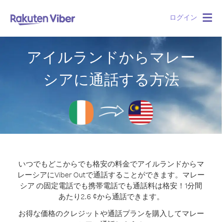
ログイン
Togg
navig
アイルランドからマレー
シアに通話する方法
いつでもどこからでも格安の料金でアイルランドからマ
レーシアにViber Outで通話することができます。
マレー
シア の固定電話でも携帯電話でも通話料は格安！1分間
あたり2.6 ¢から通話できます。
お得な価格のクレジットや通話プランを購入してマレー