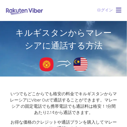
ログイン
Togg
navig
キルギスタンからマレー
シアに通話する方法
いつでもどこからでも格安の料金でキルギスタンからマ
レーシアにViber Outで通話することができます。
マレー
シア の固定電話でも携帯電話でも通話料は格安！1分間
あたり2.1 ¢から通話できます。
お得な価格のクレジットや通話プランを購入してマレー