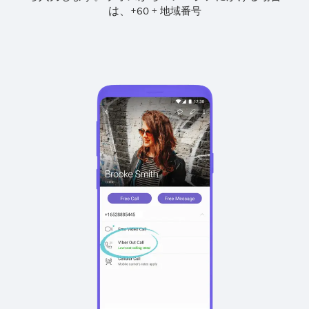
は、
+
+
60
地域番号