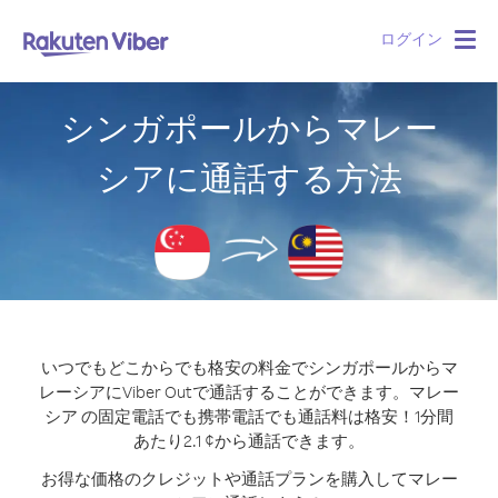
ログイン
Togg
navig
シンガポールからマレー
シアに通話する方法
いつでもどこからでも格安の料金でシンガポールからマ
レーシアにViber Outで通話することができます。
マレー
シア の固定電話でも携帯電話でも通話料は格安！1分間
あたり2.1 ¢から通話できます。
お得な価格のクレジットや通話プランを購入してマレー