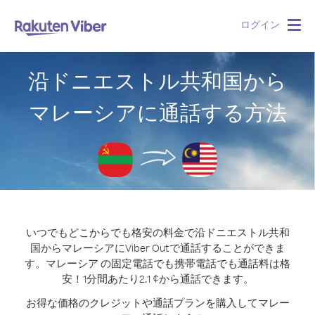
ログイン
Togg
navig
沿ドニエストル共和国から
マレーシアに通話する方法
いつでもどこからでも格安の料金で沿ドニエストル共和
国からマレーシアにViber Outで通話することができま
す。
マレーシア の固定電話でも携帯電話でも通話料は格
安！1分間あたり2.1 ¢から通話できます。
お得な価格のクレジットや通話プランを購入してマレー