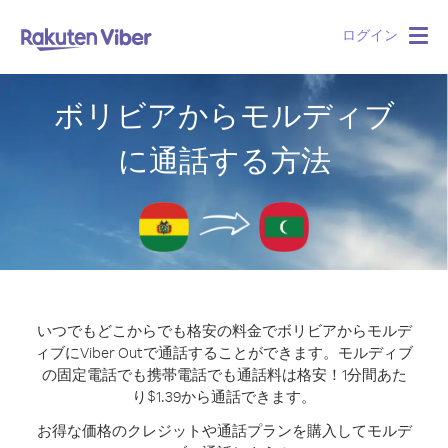
ログイン
Togg
navig
ボリビアからモルディブ
に通話する方法
いつでもどこからでも格安の料金でボリビアからモルデ
ィブにViber Outで通話することができます。
モルディブ
の固定電話でも携帯電話でも通話料は格安！1分間あた
り$1.39から通話できます。
お得な価格のクレジットや通話プランを購入してモルデ