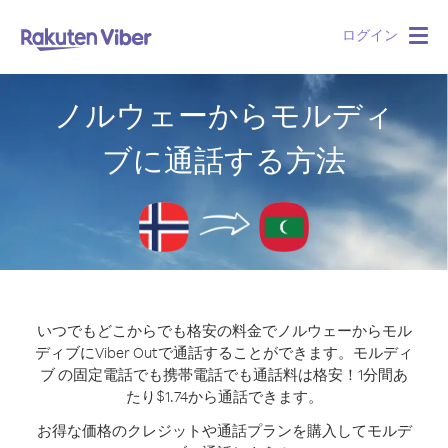
ログイン
Togg
navig
ノルウェーからモルディ
ブに通話する方法
いつでもどこからでも格安の料金でノルウェーからモル
ディブにViber Outで通話することができます。
モルディ
ブ の固定電話でも携帯電話でも通話料は格安！1分間あ
たり$1.74から通話できます。
お得な価格のクレジットや通話プランを購入してモルデ