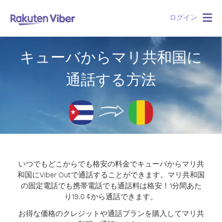
ログイン
Togg
navig
キューバからマリ共和国に
通話する方法
いつでもどこからでも格安の料金でキューバからマリ共
和国にViber Outで通話することができます。
マリ共和国
の固定電話でも携帯電話でも通話料は格安！1分間あた
り19.0 ¢から通話できます。
お得な価格のクレジットや通話プランを購入してマリ共