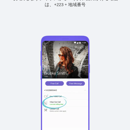
は、
+
+
223
地域番号