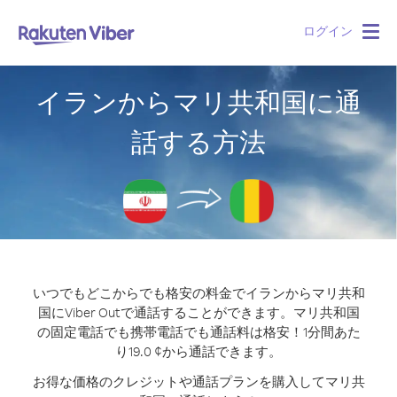
ログイン
Togg
navig
イランからマリ共和国に通
話する方法
いつでもどこからでも格安の料金でイランからマリ共和
国にViber Outで通話することができます。
マリ共和国
の固定電話でも携帯電話でも通話料は格安！1分間あた
り19.0 ¢から通話できます。
お得な価格のクレジットや通話プランを購入してマリ共