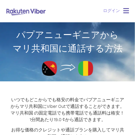
ログイン
Togg
navig
パプアニューギニアから
マリ共和国に通話する方法
いつでもどこからでも格安の料金でパプアニューギニア
からマリ共和国にViber Outで通話することができます。
マリ共和国 の固定電話でも携帯電話でも通話料は格安！
1分間あたり19.0 ¢から通話できます。
お得な価格のクレジットや通話プランを購入してマリ共