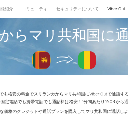
機能紹介
コミュニティ
セキュリティについて
Viber Out
からマリ共和国に
も格安の料金でスリランカからマリ共和国にViber Outで通話
の固定電話でも携帯電話でも通話料は格安！1分間あたり19.0 ¢から
な価格のクレジットや通話プランを購入してマリ共和国に通話し