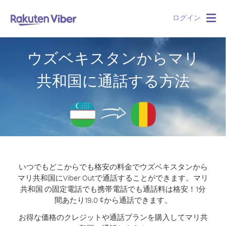
ログイン
Togg
navig
ウズベキスタンからマリ
共和国に通話する方法
いつでもどこからでも格安の料金でウズベキスタンから
マリ共和国にViber Outで通話することができます。
マリ
共和国 の固定電話でも携帯電話でも通話料は格安！1分
間あたり19.0 ¢から通話できます。
お得な価格のクレジットや通話プランを購入してマリ共