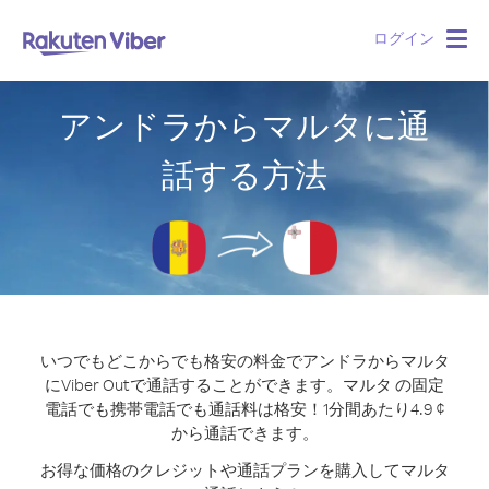
ログイン
Togg
navig
アンドラからマルタに通
話する方法
いつでもどこからでも格安の料金でアンドラからマルタ
にViber Outで通話することができます。
マルタ の固定
電話でも携帯電話でも通話料は格安！1分間あたり4.9 ¢
から通話できます。
お得な価格のクレジットや通話プランを購入してマルタ