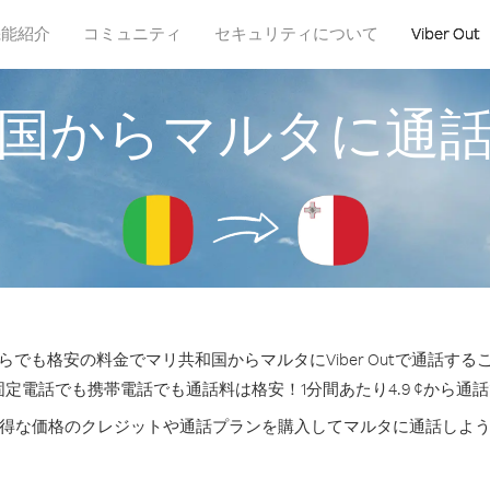
機能紹介
コミュニティ
セキュリティについて
Viber Out
国からマルタに通
らでも格安の料金でマリ共和国からマルタにViber Outで通話する
固定電話でも携帯電話でも通話料は格安！1分間あたり4.9 ¢から通
得な価格のクレジットや通話プランを購入してマルタに通話しよ