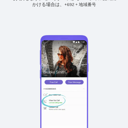
かける場合は、
+
+
692
地域番号