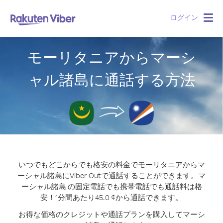
ログイン
Togg
navig
モーリタニアからマーシ
ャル諸島に通話する方法
いつでもどこからでも格安の料金でモーリタニアからマ
ーシャル諸島にViber Outで通話することができます。
マ
ーシャル諸島 の固定電話でも携帯電話でも通話料は格
安！1分間あたり45.0 ¢から通話できます。
お得な価格のクレジットや通話プランを購入してマーシ