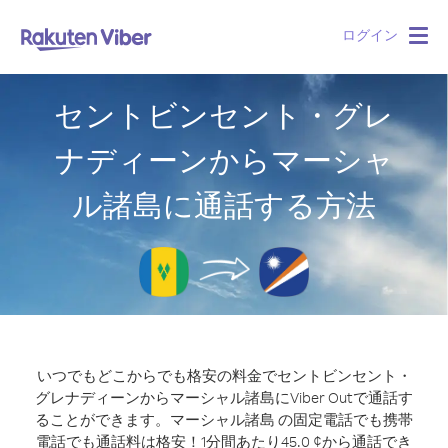
ログイン
Togg
navig
セントビンセント・グレ
ナディーンからマーシャ
ル諸島に通話する方法
いつでもどこからでも格安の料金でセントビンセント・
グレナディーンからマーシャル諸島にViber Outで通話す
ることができます。
マーシャル諸島 の固定電話でも携帯
電話でも通話料は格安！1分間あたり45.0 ¢から通話でき