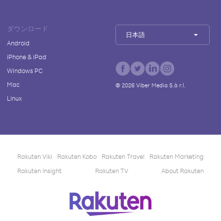
ダウンロード
日本語
Android
iPhone & iPad
Windows PC
Mac
©
2026
Viber Media S.à r.l.
Linux
Rakuten Viki
Rakuten Kobo
Rakuten Travel
Rakuten Marketing
Rakuten Insight
Rakuten TV
About Rakuten