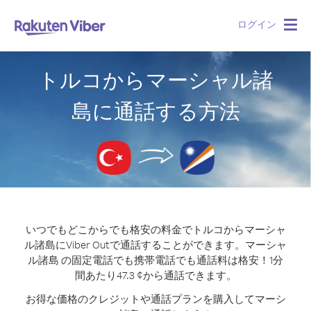
ログイン
Togg
navig
トルコからマーシャル諸
島に通話する方法
いつでもどこからでも格安の料金でトルコからマーシャ
ル諸島にViber Outで通話することができます。
マーシャ
ル諸島 の固定電話でも携帯電話でも通話料は格安！1分
間あたり47.3 ¢から通話できます。
お得な価格のクレジットや通話プランを購入してマーシ