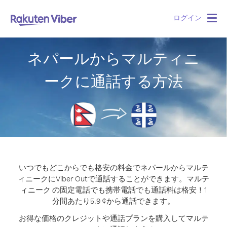
ログイン
Togg
navig
ネパールからマルティニ
ークに通話する方法
いつでもどこからでも格安の料金でネパールからマルテ
ィニークにViber Outで通話することができます。
マルテ
ィニーク の固定電話でも携帯電話でも通話料は格安！1
分間あたり5.9 ¢から通話できます。
お得な価格のクレジットや通話プランを購入してマルテ