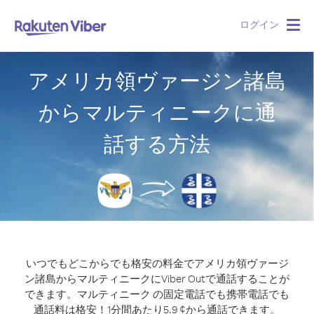
ログイン
Togg
navig
アメリカ領ヴァージン諸島
からマルティニークに通
話する方法
いつでもどこからでも格安の料金でアメリカ領ヴァージ
ン諸島からマルティニークにViber Outで通話することが
できます。
マルティニーク の固定電話でも携帯電話でも
通話料は格安！1分間あたり5.9 ¢から通話できます。