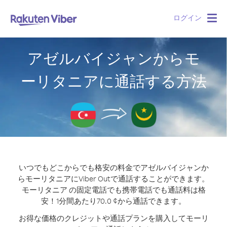
ログイン
Togg
navig
アゼルバイジャンからモ
ーリタニアに通話する方法
いつでもどこからでも格安の料金でアゼルバイジャンか
らモーリタニアにViber Outで通話することができます。
モーリタニア の固定電話でも携帯電話でも通話料は格
安！1分間あたり70.0 ¢から通話できます。
お得な価格のクレジットや通話プランを購入してモーリ