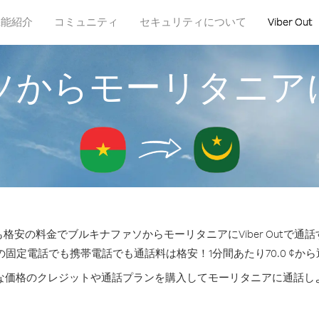
機能紹介
コミュニティ
セキュリティについて
Viber Out
ソからモーリタニア
格安の料金でブルキナファソからモーリタニアにViber Outで通
の固定電話でも携帯電話でも通話料は格安！1分間あたり70.0 ¢か
な価格のクレジットや通話プランを購入してモーリタニアに通話し