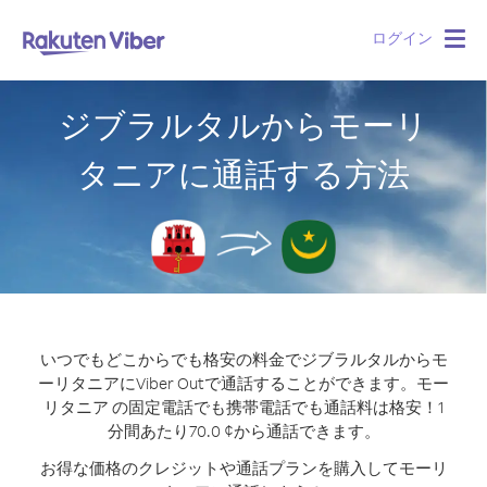
ログイン
Togg
navig
ジブラルタルからモーリ
タニアに通話する方法
いつでもどこからでも格安の料金でジブラルタルからモ
ーリタニアにViber Outで通話することができます。
モー
リタニア の固定電話でも携帯電話でも通話料は格安！1
分間あたり70.0 ¢から通話できます。
お得な価格のクレジットや通話プランを購入してモーリ